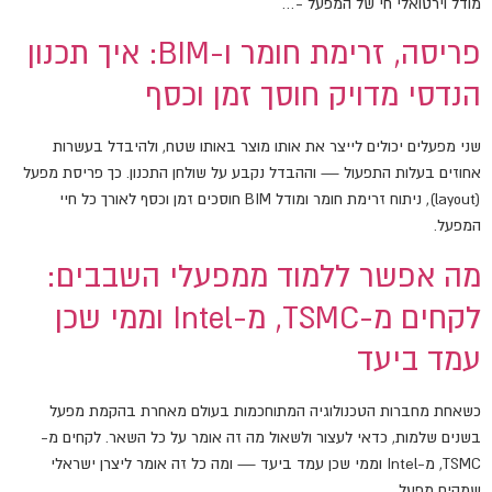
מודל וירטואלי חי של המפעל -…
פריסה, זרימת חומר ו-BIM: איך תכנון
הנדסי מדויק חוסך זמן וכסף
שני מפעלים יכולים לייצר את אותו מוצר באותו שטח, ולהיבדל בעשרות
אחוזים בעלות התפעול — וההבדל נקבע על שולחן התכנון. כך פריסת מפעל
(layout), ניתוח זרימת חומר ומודל BIM חוסכים זמן וכסף לאורך כל חיי
המפעל.
מה אפשר ללמוד ממפעלי השבבים:
לקחים מ-TSMC, מ-Intel וממי שכן
עמד ביעד
כשאחת מחברות הטכנולוגיה המתוחכמות בעולם מאחרת בהקמת מפעל
בשנים שלמות, כדאי לעצור ולשאול מה זה אומר על כל השאר. לקחים מ-
TSMC, מ-Intel וממי שכן עמד ביעד — ומה כל זה אומר ליצרן ישראלי
שמקים מפעל.